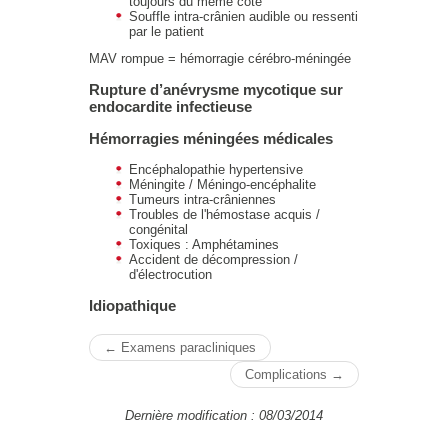
toujours du même côté
Souffle intra-crânien audible ou ressenti
par le patient
MAV rompue = hémorragie cérébro-méningée
Rupture d’anévrysme mycotique sur
endocardite infectieuse
Hémorragies méningées médicales
Encéphalopathie hypertensive
Méningite / Méningo-encéphalite
Tumeurs intra-crâniennes
Troubles de l'hémostase acquis /
congénital
Toxiques : Amphétamines
Accident de décompression /
d'électrocution
Idiopathique
← Examens paracliniques
Complications →
Dernière modification : 08/03/2014