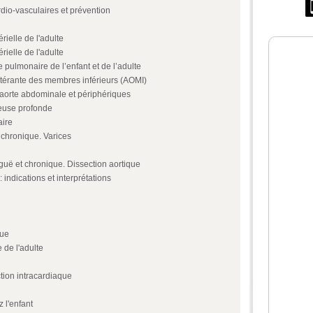
dio-vasculaires et prévention
rielle de l'adulte
rielle de l'adulte
 pulmonaire de l’enfant et de l’adulte
litérante des membres inférieurs (AOMI)
'aorte abdominale et périphériques
euse profonde
aire
 chronique. Varices
uë et chronique. Dissection aortique
indications et interprétations
que
 de l'adulte
tion intracardiaque
 l'enfant