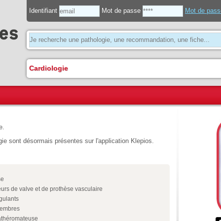
Identifiant
Mot de passe
Mot de pass
Cardiologie
e.
e sont désormais présentes sur l'application Klepios.
se
urs de valve et de prothèse vasculaire
gulants
membres
athéromateuse