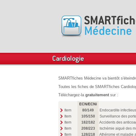
Cardiologie
SMARTfiches Médecine va bientôt s'éteindr
Toutes les fiches de SMARTfiches Cardiologi
Téléchargez-la
gratuitement
sur :
ECN/ECNi
Item
80/149
Endocardite infectieu
Item
105/150
Surveillance des porte
Item
182/182
Accidents des anticoa
Item
208/223
Ischémie aiguë des 
Item
128/218
Athérome et maladie 