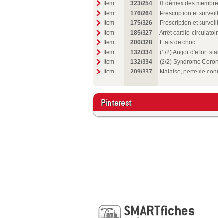
Item
323/254
Œdèmes des membres 
Item
176/264
Prescription et survei
Item
175/326
Prescription et survei
Item
185/327
Arrêt cardio-circulato
Item
200/328
Etats de choc
Item
132/334
(1/2) Angor d'effort sta
Item
132/334
(2/2) Syndrome Coron
Item
209/337
Malaise, perte de con
Pinterest