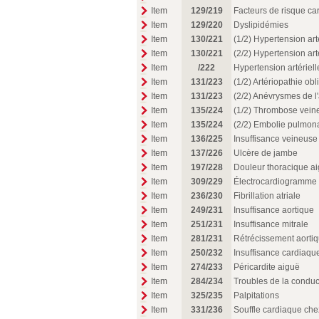
Item
129/219
Facteurs de risque car
Item
129/220
Dyslipidémies
Item
130/221
(1/2) Hypertension arté
Item
130/221
(2/2) Hypertension arté
Item
/222
Hypertension artérielle
Item
131/223
(1/2) Artériopathie ob
Item
131/223
(2/2) Anévrysmes de l
Item
135/224
(1/2) Thrombose vein
Item
135/224
(2/2) Embolie pulmon
Item
136/225
Insuffisance veineuse
Item
137/226
Ulcère de jambe
Item
197/228
Douleur thoracique aig
Item
309/229
Électrocardiogramme : 
Item
236/230
Fibrillation atriale
Item
249/231
Insuffisance aortique
Item
251/231
Insuffisance mitrale
Item
281/231
Rétrécissement aorti
Item
250/232
Insuffisance cardiaque
Item
274/233
Péricardite aiguë
Item
284/234
Troubles de la conduc
Item
325/235
Palpitations
Item
331/236
Souffle cardiaque chez