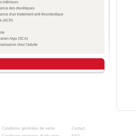
inférieurs
llance des diurétiques
llance d'un traitement anti-thrombotique
ire (ACR)
ble
arien Aigu (SCA)
naissance chez l'adulte
Conditions générales de vente
Contact
Conditions générales d'utilisation
FAQ