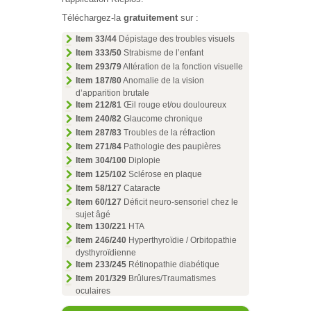
Téléchargez-la
gratuitement
sur :
Item
33/44
Dépistage des troubles visuels
Item
333/50
Strabisme de l’enfant
Item
293/79
Altération de la fonction visuelle
Item
187/80
Anomalie de la vision
d’apparition brutale
Item
212/81
Œil rouge et/ou douloureux
Item
240/82
Glaucome chronique
Item
287/83
Troubles de la réfraction
Item
271/84
Pathologie des paupières
Item
304/100
Diplopie
Item
125/102
Sclérose en plaque
Item
58/127
Cataracte
Item
60/127
Déficit neuro-sensoriel chez le
sujet âgé
Item
130/221
HTA
Item
246/240
Hyperthyroïdie / Orbitopathie
dysthyroïdienne
Item
233/245
Rétinopathie diabétique
Item
201/329
Brûlures/Traumatismes
oculaires