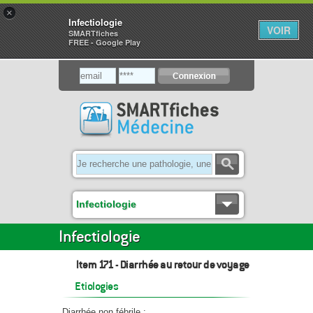
×
Infectiologie
VOIR
SMARTfiches
FREE - Google Play
Infectiologie
Infectiologie
Item 171 - Diarrhée au retour de voyage
Etiologies
Diarrhée non fébrile :