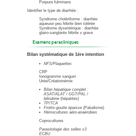
Purpura fulminans
Identifier le type de diarrhée :
Syndrome cholériforme : diarrhée
aqueuse peu fébrile bien tolérée
Syndrome dysentérique : diarrhée
glairo-sanglante fébrile ± grave
Examens paracliniques
Bilan systématique de 1ère intention
NFS/Plaquettes
CRP
Ionogramme sanguin
Urée/Créatininémie
Bilan hépatique complet :
ASAT/ALAT / GGT/PAL /
bilirubine
(hépatites)
TP/TCA
Frottis-goutte épaisse
(Paludisme)
Hémocultures aéro-anaérobies
Coprocultures
Parasitologie des selles x3
ECBU