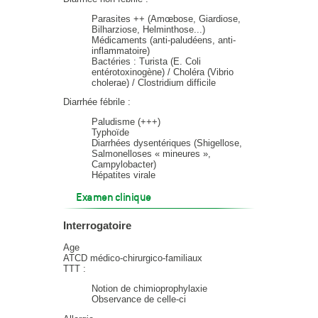
Parasites ++ (Amœbose, Giardiose,
Bilharziose, Helminthose...)
Médicaments (anti-paludéens, anti-
inflammatoire)
Bactéries : Turista (E. Coli
entérotoxinogène) / Choléra (Vibrio
cholerae) / Clostridium difficile
Diarrhée fébrile :
Paludisme (+++)
Typhoïde
Diarrhées dysentériques (Shigellose,
Salmonelloses « mineures »,
Campylobacter)
Hépatites virale
Examen clinique
Interrogatoire
Age
ATCD médico-chirurgico-familiaux
TTT :
Notion de chimioprophylaxie
Observance de celle-ci