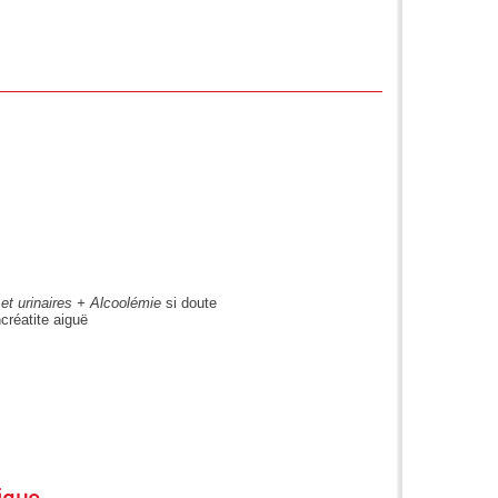
et urinaires + Alcoolémie
si doute
réatite aiguë
ique