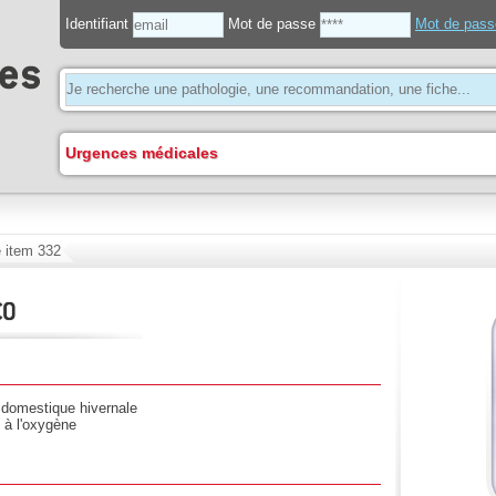
Identifiant
Mot de passe
Mot de pass
Urgences médicales
 item 332
CO
n domestique hivernale
e à l'oxygène