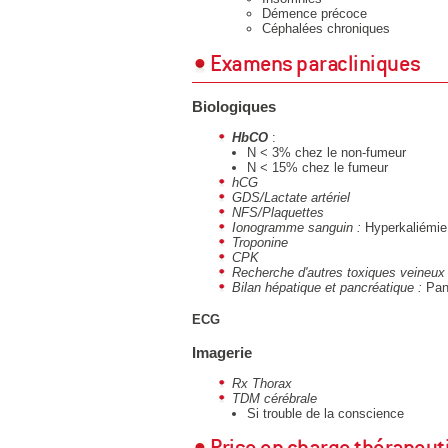
Démence précoce
Céphalées chroniques
Examens paracliniques
Biologiques
HbCO
:
N < 3% chez le non-fumeur
N < 15% chez le fumeur
hCG
GDS/Lactate artériel
NFS/Plaquettes
Ionogramme sanguin :
Hyperkaliémie
Troponine
CPK
Recherche d'autres toxiques veineux 
Bilan hépatique et pancréatique :
Panc
ECG
Imagerie
Rx Thorax
TDM cérébrale
Si trouble de la conscience
Prise en charge thérapeut