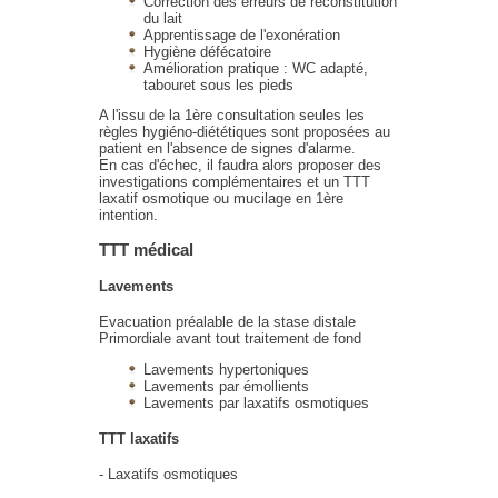
Correction des erreurs de reconstitution
du lait
Apprentissage de l'exonération
Hygiène défécatoire
Amélioration pratique : WC adapté,
tabouret sous les pieds
A l'issu de la 1ère consultation seules les
règles hygiéno-diététiques sont proposées au
patient en l'absence de signes d'alarme.
En cas d'échec, il faudra alors proposer des
investigations complémentaires et un TTT
laxatif osmotique ou mucilage en 1ère
intention.
TTT médical
Lavements
Evacuation préalable de la stase distale
Primordiale avant tout traitement de fond
Lavements hypertoniques
Lavements par émollients
Lavements par laxatifs osmotiques
TTT laxatifs
- Laxatifs osmotiques