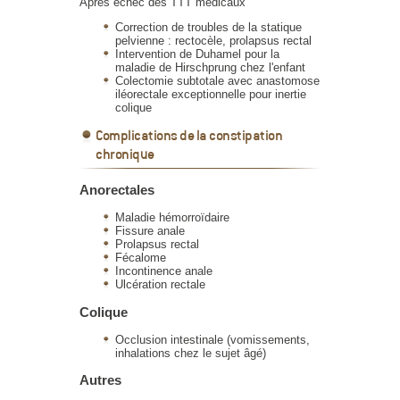
Après échec des TTT médicaux
Correction de troubles de la statique
pelvienne : rectocèle, prolapsus rectal
Intervention de Duhamel pour la
maladie de Hirschprung chez l'enfant
Colectomie subtotale avec anastomose
iléorectale exceptionnelle pour inertie
colique
Complications de la constipation
chronique
Anorectales
Maladie hémorroïdaire
Fissure anale
Prolapsus rectal
Fécalome
Incontinence anale
Ulcération rectale
Colique
Occlusion intestinale (vomissements,
inhalations chez le sujet âgé)
Autres