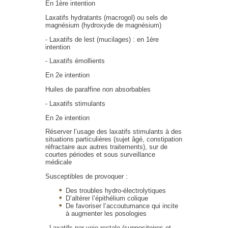
En 1ère intention
Laxatifs hydratants (macrogol) ou sels de
magnésium (hydroxyde de magnésium)
- Laxatifs de lest (mucilages) : en 1ère
intention
- Laxatifs émollients
En 2e intention
Huiles de paraffine non absorbables
- Laxatifs stimulants
En 2e intention
Réserver l’usage des laxatifs stimulants à des
situations particulières (sujet âgé, constipation
réfractaire aux autres traitements), sur de
courtes périodes et sous surveillance
médicale
Susceptibles de provoquer :
Des troubles hydro-électrolytiques
D’altérer l’épithélium colique
De favoriser l’accoutumance qui incite
à augmenter les posologies
- Laxatifs par voie rectale (suppositoires et