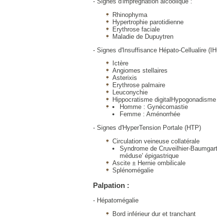
- Signes d'imprégnation alcoolique :
Rhinophyma
Hypertrophie parotidienne
Erythrose faciale
Maladie de Dupuytren
- Signes d'Insuffisance Hépato-Cellualire (I
Ictère
Angiomes stellaires
Asterixis
Erythrose palmaire
Leuconychie
Hippocratisme digitalHypogonadisme
Homme : Gynécomastie
Femme : Aménorrhée
- Signes d'HyperTension Portale (HTP)
Circulation veineuse collatérale
Syndrome de Cruveilhier-Baumgarten
méduse' épigastrique
Ascite ± Hernie ombilicale
Splénomégalie
Palpation :
- Hépatomégalie
Bord inférieur dur et tranchant