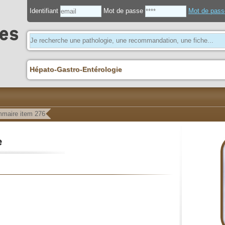
Identifiant
Mot de passe
Mot de pass
Hépato-Gastro-Entérologie
maire item 276
e