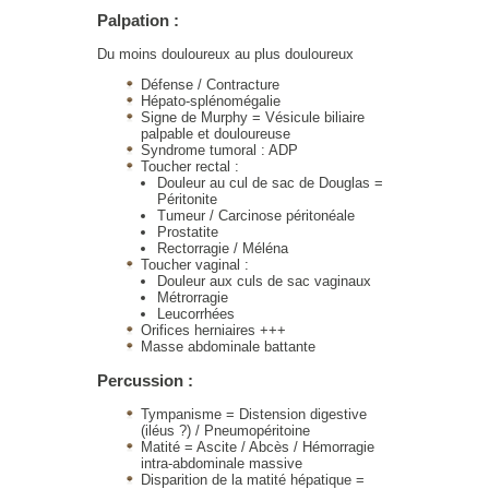
Palpation :
Du moins douloureux au plus douloureux
Défense / Contracture
Hépato-splénomégalie
Signe de Murphy = Vésicule biliaire
palpable et douloureuse
Syndrome tumoral : ADP
Toucher rectal :
Douleur au cul de sac de Douglas =
Péritonite
Tumeur / Carcinose péritonéale
Prostatite
Rectorragie / Méléna
Toucher vaginal :
Douleur aux culs de sac vaginaux
Métrorragie
Leucorrhées
Orifices herniaires +++
Masse abdominale battante
Percussion :
Tympanisme = Distension digestive
(iléus ?) / Pneumopéritoine
Matité = Ascite / Abcès / Hémorragie
intra-abdominale massive
Disparition de la matité hépatique =