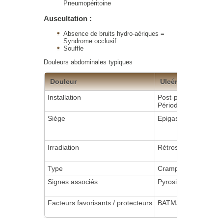
Pneumopéritoine
Auscultation :
Absence de bruits hydro-aériques =
Syndrome occlusif
Souffle
Douleurs abdominales typiques
Douleur
Ulcéreuse
Installation
Post-prandial tardif
Périodicité
Siège
Epigastrique
Irradiation
Rétrosternale possi
Type
Crampe
Signes associés
Pyrosis possible
Facteurs favorisants / protecteurs
BATMAN VOMIS / ant