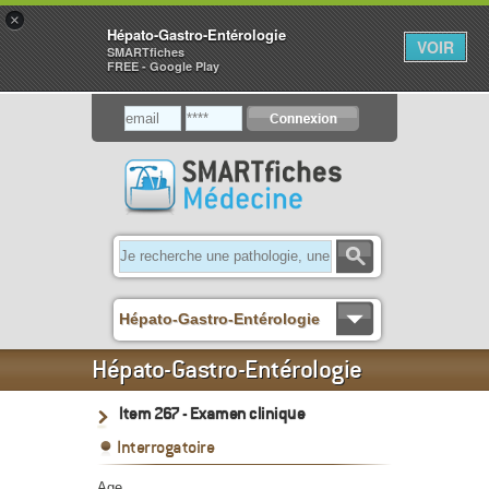
×
Hépato-Gastro-Entérologie
VOIR
SMARTfiches
FREE - Google Play
Hépato-Gastro-Entérologie
Hépato-Gastro-Entérologie
Item 267 - Examen clinique
Interrogatoire
Age