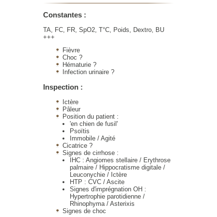
Constantes :
TA, FC, FR, SpO2, T°C, Poids, Dextro, BU
+++
Fièvre
Choc ?
Hématurie ?
Infection urinaire ?
Inspection :
Ictère
Pâleur
Position du patient :
'en chien de fusil'
Psoïtis
Immobile / Agité
Cicatrice ?
Signes de cirrhose :
IHC : Angiomes stellaire / Erythrose
palmaire / Hippocratisme digitale /
Leuconychie / Ictère
HTP : CVC / Ascite
Signes d'imprégnation OH :
Hypertrophie parotidienne /
Rhinophyma / Asterixis
Signes de choc