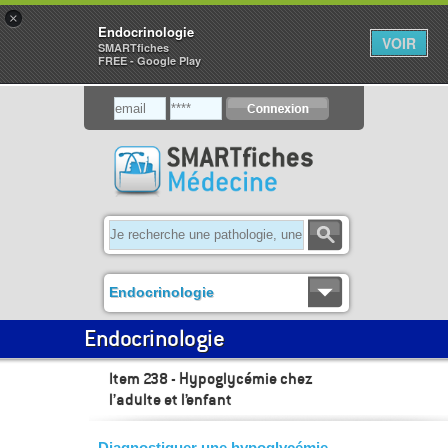
×
Endocrinologie
VOIR
SMARTfiches
FREE - Google Play
Endocrinologie
Endocrinologie
Item 238 - Hypoglycémie chez
l’adulte et l’enfant
- Diagnostiquer une hypoglycémie.