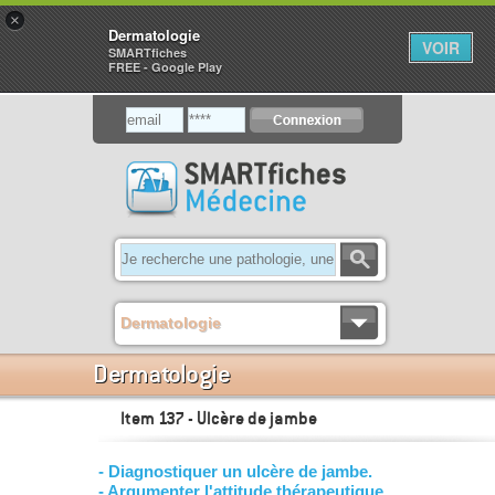
×
Dermatologie
VOIR
SMARTfiches
FREE - Google Play
Dermatologie
Dermatologie
Item 137 - Ulcère de jambe
- Diagnostiquer un ulcère de jambe.
- Argumenter l'attitude thérapeutique