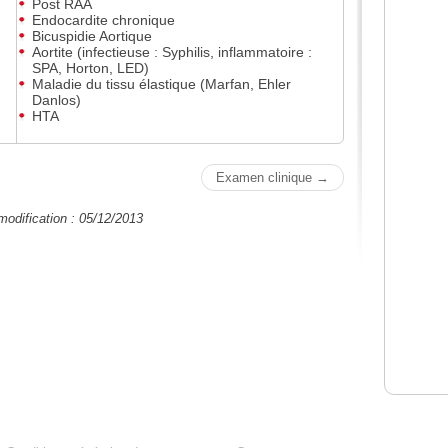
Post RAA
Endocardite chronique
Bicuspidie Aortique
Aortite (infectieuse : Syphilis, inflammatoire :
SPA, Horton, LED)
Maladie du tissu élastique (Marfan, Ehler
Danlos)
HTA
Examen clinique →
modification : 05/12/2013