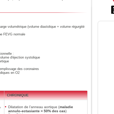
harge volumétrique (volume diastolique + volume régurgité
une FEVG normale
ionnelle :
olume d'éjection systolique
ortique
remplissage des coronaires
diques en O2
CHRONIQUE
A
Dilatation de l’anneau aortique (
maladie
annulo-ectasiante = 50% des cas
)