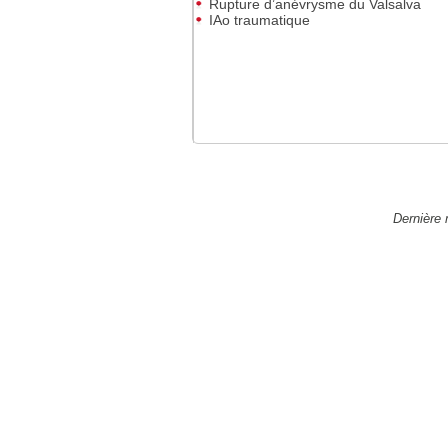
Rupture d’anévrysme du Valsalva
IAo traumatique
Dernière 