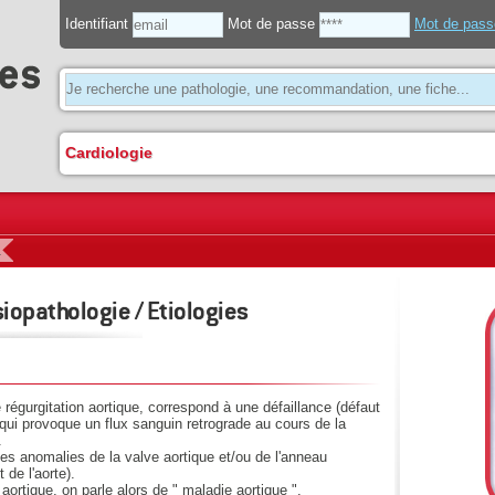
Identifiant
Mot de passe
Mot de pass
Cardiologie
1
siopathologie / Etiologies
e régurgitation aortique, correspond à une défaillance (défaut
qui provoque un flux sanguin retrograde au cours de la
.
 des anomalies de la valve aortique et/ou de l'anneau
 de l'aorte).
ortique, on parle alors de " maladie aortique ".