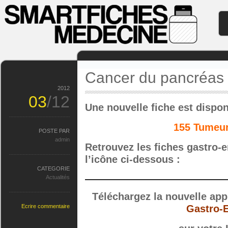
Cancer du pancréas
2012
03
/12
Une nouvelle fiche est disp
155 Tumeur
POSTE PAR
admin
Retrouvez les fiches gastro-e
l’icône ci-dessous :
CATEGORIE
Actualités
Téléchargez la nouvelle app
Ecrire commentaire
Gastro-E