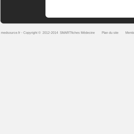
medsource.fr
- Copyright © 2012-2014
SMARTfiches Médecine
Plan du site
Menti