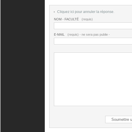
Cliquez ici pour annuler la réponse.
NOM - FACULTÉ
(requis)
E-MAIL
(requis) - ne sera pas publie -