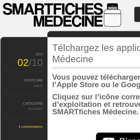
Télchargez les appl
2013
Médecine
02
/10
Vous pouvez télécharger 
POSTE PAR
l’Apple Store ou le Goog
admin
Cliquez sur l’icône cor
d’exploitation et retrouv
CATEGORIE
Actualités
SMARTfiches Médecine.
4 commentaires