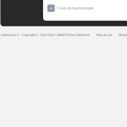
Cours de traumatologie
medsource.fr
- Copyright © 2012-2014
SMARTfiches Médecine
Plan du site
Menti