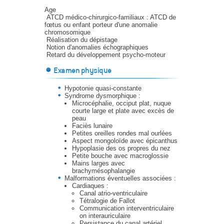
Age
ATCD médico-chirurgico-familiaux : ATCD de
fœtus ou enfant porteur d'une anomalie
chromosomique
Réalisation du dépistage
Notion d'anomalies échographiques
Retard du développement psycho-moteur
Examen physique
Hypotonie quasi-constante
Syndrome dysmorphique :
Microcéphalie, occiput plat, nuque
courte large et plate avec excès de
peau
Faciès lunaire
Petites oreilles rondes mal ourlées
Aspect mongoloïde avec épicanthus
Hypoplasie des os propres du nez
Petite bouche avec macroglossie
Mains larges avec
brachymésophalangie
Malformations éventuelles associées :
Cardiaques :
Canal atrio-ventriculaire
Tétralogie de Fallot
Communication interventriculaire
on interauriculaire
Persistance du canal artériel