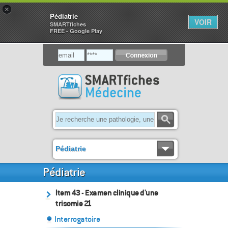
×
Pédiatrie
VOIR
SMARTfiches
FREE - Google Play
Pédiatrie
Pédiatrie
Item 43 - Examen clinique d'une
trisomie 21
Interrogatoire