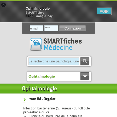
×
Ophtalmologie
VOIR
SMARTfiches
FREE - Google Play
Ophtalmologie
Ophtalmologie
Item 84 - Orgelet
Infection bactérienne (S. aureus) du follicule
pilo-sébacé du cil
= Furoncle du bord libre de la paupière