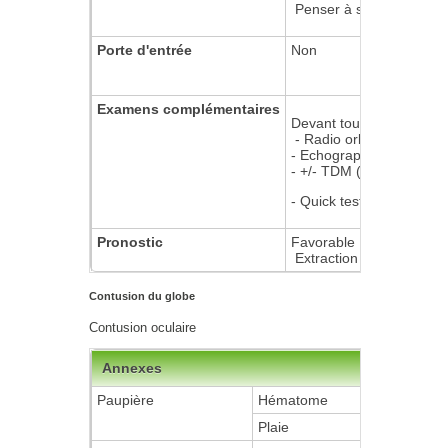
Penser à soulever la pa
Porte d'entrée
Non
Examens complémentaires
Devant toute suspicion 
- Radio orbitaire F + P
- Echographie mode B (ave
- +/- TDM (CI de l'IRM s
- Quick test tétanos / S
Pronostic
Favorable
Extraction du CE et TTT
Contusion du globe
Contusion oculaire
Annexes
Paupière
Hématome
Plaie