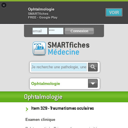
×
Ophtalmologie
VOIR
SMARTfiches
FREE - Google Play
Ophtalmologie
Ophtalmologie
Item 329 - Traumatismes oculaires
Examen clinique