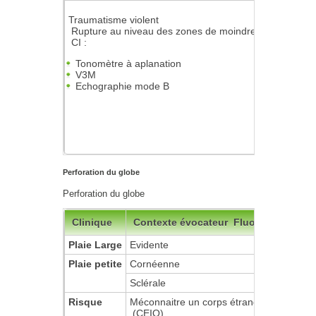
Traumatisme violent
Rupture au niveau des zones de moindre résistance : l
CI :
Tonomètre à aplanation
V3M
Echographie mode B
Perforation du globe
Perforation du globe
Clinique
Contexte évocateur Fluorescéine : sig
Plaie Large
Evidente
Plaie petite
Cornéenne
Sclérale
Risque
Méconnaitre un corps étranger intraocula
(CEIO)