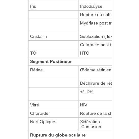
Iris
Iridodialyse
Rupture du sphincter de l'iris
Mydriase post traumatique
Cristallin
Subluxation ( luxation incompl
Cataracte post traumatique
TO
HTO
Segment Postérieur
Rétine
Œdème rétinien = de Berlin
Déchirure de rétine
+/- DR
Vitré
HIV
Choroïde
Rupture de la choroïde
Nerf Optique
Sidération
Contusion
Rupture du globe oculaire