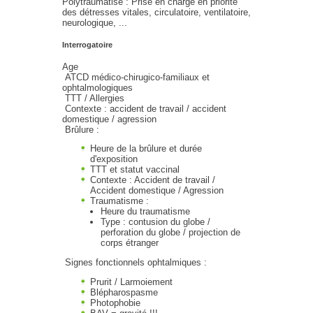
Polytraumatisé : Prise en charge en priorité
des détresses vitales, circulatoire, ventilatoire,
neurologique, ...
Interrogatoire
Age
ATCD médico-chirugico-familiaux et
ophtalmologiques
TTT / Allergies
Contexte : accident de travail / accident
domestique / agression
Brûlure :
Heure de la brûlure et durée
d'exposition
TTT et statut vaccinal
Contexte : Accident de travail /
Accident domestique / Agression
Traumatisme :
Heure du traumatisme
Type : contusion du globe /
perforation du globe / projection de
corps étranger
Signes fonctionnels ophtalmiques :
Prurit / Larmoiement
Blépharospasme
Photophobie