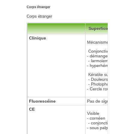
Corps étranger
Corps étranger
Superficiel
Clinique
Mécanisme évocateur
Conjonctivite :
- démangeaisons
- larmoiement
- hyperhémie conjonctiva
Kératite superficielle :
- Douleurs
- Photophobie
- Cercle rouge périkérat
Fluorescéine
Pas de signe de Seidel
CE
Visible
- cornéen
- conjonctival
- sous palpébral