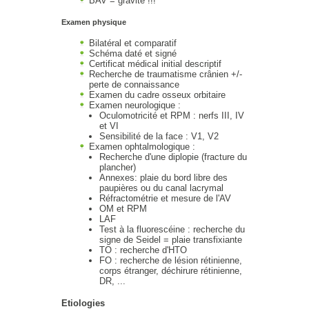
BAV = gravité !!!
Examen physique
Bilatéral et comparatif
Schéma daté et signé
Certificat médical initial descriptif
Recherche de traumatisme crânien +/-
perte de connaissance
Examen du cadre osseux orbitaire
Examen neurologique :
Oculomotricité et RPM : nerfs III, IV
et VI
Sensibilité de la face : V1, V2
Examen ophtalmologique :
Recherche d'une diplopie (fracture du
plancher)
Annexes: plaie du bord libre des
paupières ou du canal lacrymal
Réfractométrie et mesure de l'AV
OM et RPM
LAF
Test à la fluorescéine : recherche du
signe de Seidel = plaie transfixiante
TO : recherche d'HTO
FO : recherche de lésion rétinienne,
corps étranger, déchirure rétinienne,
DR, ...
Etiologies