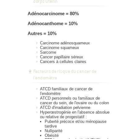
corps utérin
Adénocarcinome = 80%
Adénocanthome = 10%
Autres = 10%
Carcinome adénosquameux
Carcinome squameux
Sarcome
Cancer papillaire séreux
Cancers à cellules claires
Facteurs de risque du cancer de
l'endomètre
ATCD familiaux de cancer de
l'endomètre
ATCD personnels ou familiaux de
cancer du sein, de l'ovaire ou du colon
ATCD d'irradiation pelvienne
Hyperœstrogénie en l'absence absolue
ou relative de progestatif :
Puberté précoce et/ou ménopause
tardive
Nulliparité
Obésité