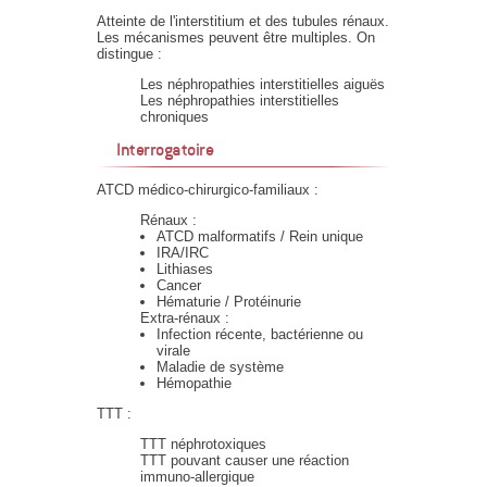
Atteinte de l'interstitium et des tubules rénaux.
Les mécanismes peuvent être multiples. On
distingue :
Les néphropathies interstitielles aiguës
Les néphropathies interstitielles
chroniques
Interrogatoire
ATCD médico-chirurgico-familiaux :
Rénaux :
ATCD malformatifs / Rein unique
IRA/IRC
Lithiases
Cancer
Hématurie / Protéinurie
Extra-rénaux :
Infection récente, bactérienne ou
virale
Maladie de système
Hémopathie
TTT :
TTT néphrotoxiques
TTT pouvant causer une réaction
immuno-allergique