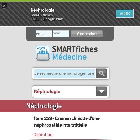
×
Néphrologie
VOIR
SMARTfiches
FREE - Google Play
Néphrologie
Néphrologie
Item 259 - Examen clinique d'une
néphropathie interstitielle
Définition