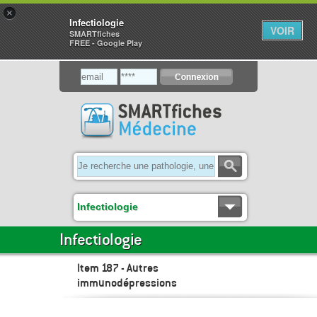
×
Infectiologie
VOIR
SMARTfiches
FREE - Google Play
Infectiologie
Infectiologie
Item 187 - Autres
immunodépressions