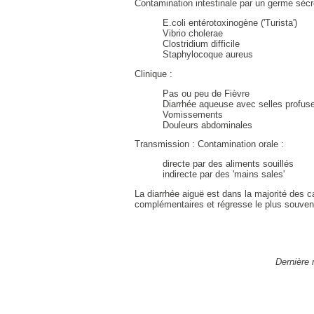
Contamination intestinale par un germe sécré
E.coli entérotoxinogène ('Turista')
Vibrio cholerae
Clostridium difficile
Staphylocoque aureus
Clinique :
Pas ou peu de Fièvre
Diarrhée aqueuse avec selles profus
Vomissements
Douleurs abdominales
Transmission : Contamination orale :
directe par des aliments souillés
indirecte par des 'mains sales'
La diarrhée aiguë est dans la majorité des ca
complémentaires et régresse le plus souve
Dernière 