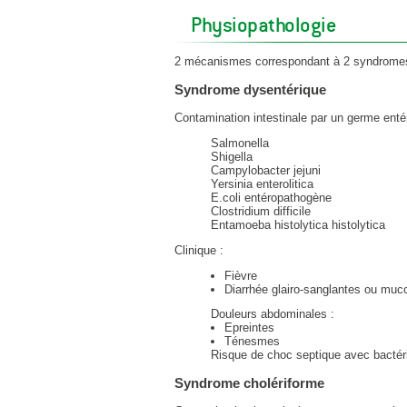
Physiopathologie
2 mécanismes correspondant à 2 syndrome
Syndrome dysentérique
Contamination intestinale par un germe entér
Salmonella
Shigella
Campylobacter jejuni
Yersinia enterolitica
E.coli entéropathogène
Clostridium difficile
Entamoeba histolytica histolytica
Clinique :
Fièvre
Diarrhée glairo-sanglantes ou muc
Douleurs abdominales :
Epreintes
Ténesmes
Risque de choc septique avec bactérié
Syndrome cholériforme