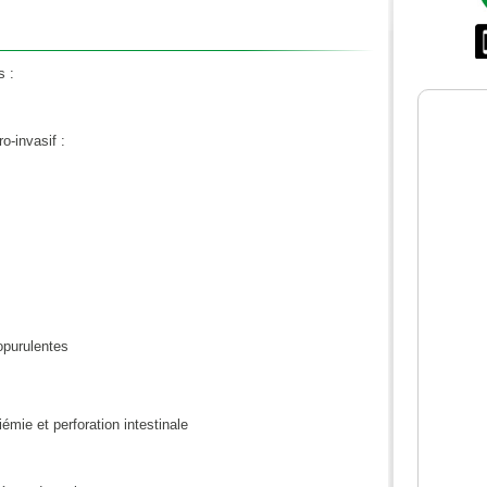
s :
o-invasif :
opurulentes
mie et perforation intestinale