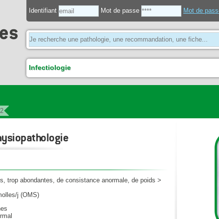
Identifiant
Mot de passe
Mot de pass
Infectiologie
72
physiopathologie
es, trop abondantes, de consistance anormale, de poids >
molles/j (OMS)
nes
ormal