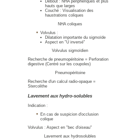
Debout : NHA périphériques et plus
hauts que larges
Couché : Visualisation des
haustrations coliques
NHA coliques
Volvulus :
Dilatation importante du sigmoïde
Aspect en "U inversé"
Volvulus sigmoïdien
Recherche de pneumopéritoine = Perforation
digestive (Centré sur les coupoles)
Pneumopéritoine
Recherche d'un calcul radio-opaque =
Stercolithe
Lavement aux hydro-solubles
Indication :
En cas de suspicion d'occlusion
colique
Volvulus : Aspect en "bec d'oiseau"
Lavement aux hydrosolubles