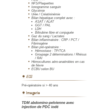
NFS/Plaquettes
Ionogramme sanguin
Glycémie
Urée / Créatininémie
Bilan hépatique complet avec :
ASAT / ALAT
GGT / PAL
LDH
Bilirubine libre et conjuguée
Gaz du sang / Lactates
Bilan inflammatoire : CRP / PCT /
Fibrinogène
Bilan pré-opératoire :
Hémostase : TP/TCA
Groupage 2 déterminations / Rhésus
/ RAI
Hémocultures aéro-anaérobies en cas
de fièvre
ECBU selon BU
ECG
Pré-opératoire si > 40 ans
Imagerie
TDM abdomino-pelvienne avec
injection de PDC iodé