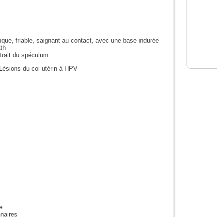
que, friable, saignant au contact, avec une base indurée
th
trait du spéculum
Lésions du col utérin à HPV
e
nnaires