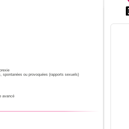
orexie
s, spontanées ou provoquées (rapports sexuels)
de avancé