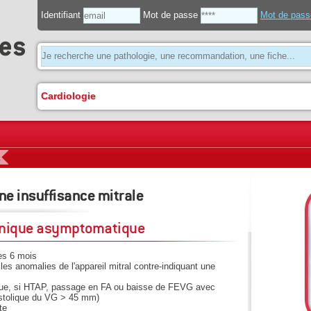
Identifiant
Mot de passe
Mot de pass
Cardiologie
1
une insuffisance mitrale
ronique asymptomatique
es 6 mois
es anomalies de l'appareil mitral contre-indiquant une
ique, si HTAP, passage en FA ou baisse de FEVG avec
systolique du VG > 45 mm)
te