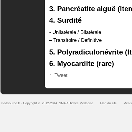
3. Pancréatite aiguë (Ite
4. Surdité
- Unilatérale / Bilatérale
– Transitoire / Définitive
5. Polyradiculonévrite (I
6. Myocardite (rare)
Tweet
medsource.fr
- Copyright © 2012-2014
SMARTfiches Médecine
Plan du site
Menti