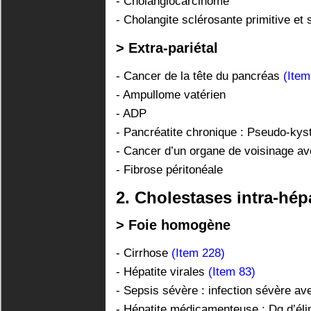
- Cholangiocarcinome
- Cholangite sclérosante primitive et
> Extra-pariétal
- Cancer de la tête du pancréas
(Item
- Ampullome vatérien
- ADP
- Pancréatite chronique : Pseudo-ky
- Cancer d’un organe de voisinage a
- Fibrose péritonéale
2. Cholestases intra-hép
> Foie homogène
- Cirrhose
(Item 228)
- Hépatite virales
(Item 83)
- Sepsis sévère : infection sévère ave
- Hépatite médicamenteuse : Dg d’élim