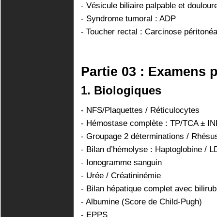
- Vésicule biliaire palpable et doulou
- Syndrome tumoral : ADP
- Toucher rectal : Carcinose péritonéa
Partie 03 : Examens 
1. Biologiques
- NFS/Plaquettes / Réticulocytes
- Hémostase complète : TP/TCA ± IN
- Groupage 2 déterminations / Rhésu
- Bilan d’hémolyse : Haptoglobine / 
- Ionogramme sanguin
- Urée / Créatininémie
- Bilan hépatique complet avec bilirub
- Albumine (Score de Child-Pugh)
- EPPS