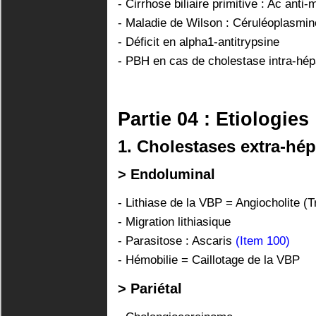
- Cirrhose biliaire primitive : Ac anti
- Maladie de Wilson : Céruléoplasmin
- Déficit en alpha1-antitrypsine
- PBH en cas de cholestase intra-hép
Partie 04 : Etiologies
1. Cholestases extra-hé
> Endoluminal
- Lithiase de la VBP = Angiocholite (T
- Migration lithiasique
- Parasitose : Ascaris
(Item 100)
- Hémobilie = Caillotage de la VBP
> Pariétal