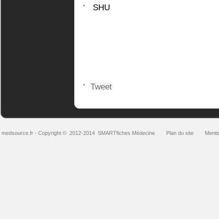
SHU
Tweet
medsource.fr
- Copyright © 2012-2014
SMARTfiches Médecine
Plan du site
Menti